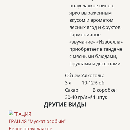
полусладкое вино с
ярко выраженным
вкусом и ароматом
лесных ягод и фруктов.
Гармоничное
«звучание» «Изабелла»
приобретает в тандеме
с мясными блюдами,
фруктами и десертами.
Объем:
Алкоголь:
3 л.
10-12% об.
Сахар:
В коробке:
30-40 гр/дм³
4 штук
ДРУГИЕ ВИДЫ
ГРАЦИЯ "Мускат особый"
Белое полусладкое