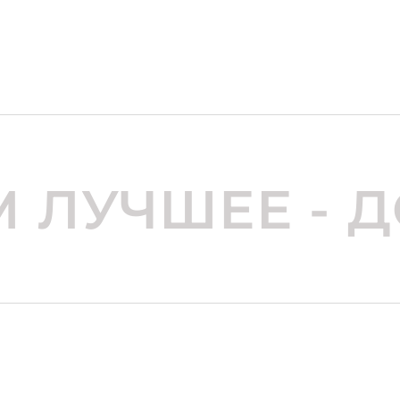
 ЛУЧШЕЕ - 
КОНТАКТЫ
634067, г. Томск, Кузовлевский
kla@kachety.tomsk.ru