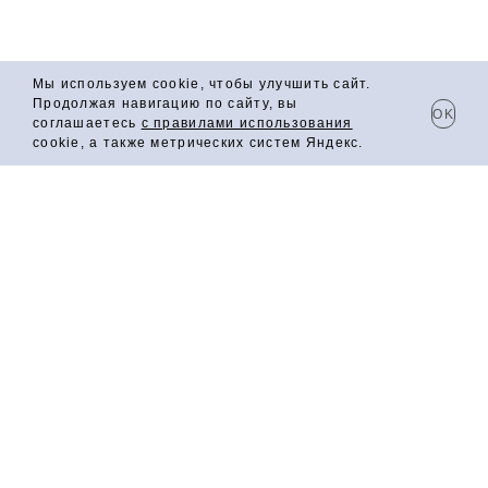
СОЦСЕТИ
Мы используем cookie, чтобы улучшить сайт.
Продолжая навигацию по сайту, вы
OK
соглашаетесь
с правилами использования
cookie, а также метрических систем Яндекс.
НАСТОЙКА СЛАДКАЯ
"ГРАНАТ"
Смаковница — это воплощение исконно русских
вкусовых традиций в современном исполнении.
Каждый напиток коллекции создан с особым
вниманием к деталям, сохраняя вековые рецепты и
мастерство отечественных виноделов. Философия
основана на уважении к природе и стремлении
передать истинную сущность русских ягод и трав. В
каждой настойке гармонично сочетаются традиции
домашнего производства и современные технологии.