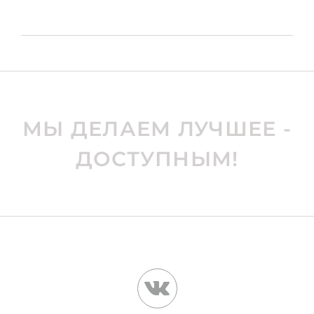
МЫ ДЕЛАЕМ ЛУЧШЕЕ -
ДОСТУПНЫМ!
КОНТАКТЫ
634067, г. Томск, Кузовлевский тракт, 6/3
kla@kachety.tomsk.ru